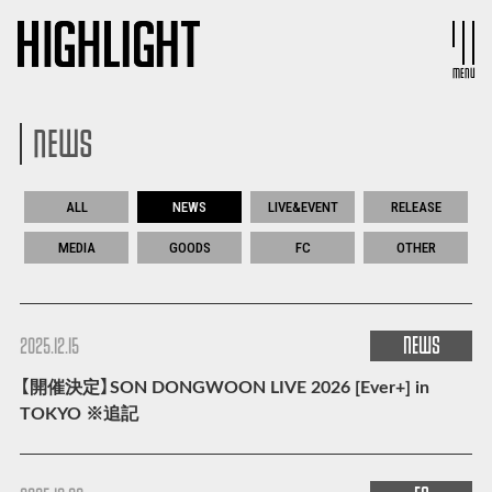
MENU
NEWS
ALL
NEWS
LIVE&EVENT
RELEASE
MEDIA
GOODS
FC
OTHER
NEWS
2025.12.15
【開催決定】SON DONGWOON LIVE 2026 [Ever+] in
TOKYO ※追記