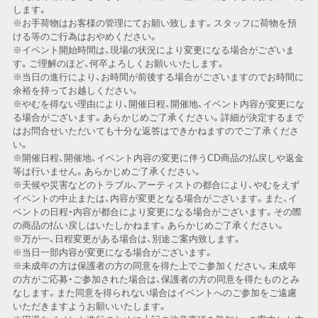
します。
※お手荷物はお客様の管理にてお願い致します。スタッフに荷物を預
ける等のご行為はおやめください。
※イベント開始時間は、現場の状況により変更になる場合がございま
す。ご理解のほど、何卒よろしくお願いいたします。
※当日の進行により、お時間が前後する場合がございますのでお時間に
余裕を持ってお越しください。
※やむを得ない理由により、開催日程、開催地、イベント内容が変更にな
る場合がございます。あらかじめご了承ください。詳細が決定するまで
はお問合せいただいても十分な返答はできかねますのでご了承くださ
い。
※開催日程、開催地、イベント内容の変更に伴うCD商品の払戻しや返金
等は行いません。あらかじめご了承ください。
※天候や災害などのトラブル、アーティストの都合により、やむをえず
イベントの中止または、内容が変更となる場合がございます。また、イ
ベントの日程・内容が都合により変更になる場合がございます。その際
の商品の払い戻しはいたしかねます。あらかじめご了承ください。
※万が一、日程変更がある場合は、別途ご案内致します。
※当日一部内容が変更になる場合がございます。
※未成年の方は保護者の方の同意を得た上でご参加ください。未成年
の方がご応募・ご参加された場合は、保護者の方の同意を得たものとみ
なします。また同意を得られない場合はイベントへのご参加をご遠慮
いただきますようお願いいたします。