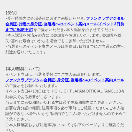
【受付】
・受付時間内に会場受付に必ずご来場いただき、
ファンクラブデジタル
会
員証、
指定の身
分証、
当
選者へのイベント案
内
メ
ー
ル
(
イベント
3
日前
までに配信予定
)
をご提示いただき、本人認証を済ませてください。
・本人認証をお済みの方には参加券をお渡しいたします。参加券を紛
失・忘れた場合はいかなる場合でもご参加いただけません。
・当選者へのイベント案内メールは開催日3日前までにご当選者の方へ
別途お送りいたします。
【本人確認について】
イベント当日は、当選者受付にてご本人確認を行います。
ファンクラブデジタル
会
員証、身分証、
当
選者へのイベント案
内
メ
ー
ル
のご提示をお願いいたします。
イベント当日4/19(日)までHIGHLIGHT JAPAN OFFICIAL FANCLUB有
効会員である必要がございます。
当日までに有効期限が切れる方は必ず更新期間内にご更新ください。
必要な身分証の種類､注意事項を必ず事前にご確認ください｡ご本人確
認ができない場合、いかなる理由でもご入場いただけませんので予めご
了承ください。
ご本人様確認および注意事項については以下のページよりご確認くだ
さい｡