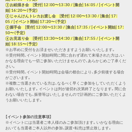
③お絵描き会 [受付] 12：00〜13：30 / [集合] 16：05 / [イベント開
始] 16：20〜（予定）
④じゃんけんトレカお渡し会 [受付] 12：00〜13：30 / [集合] 17：
05 / [イベント開始] 17：20〜（予定）
⑤握手会 [受付] 12：00〜13：30 / [集合] 17：35 / [イベント開始] 17：
50〜（予定）
⑥お見送り会 [受付] 13：30〜14：30 / [集合] 17：55 / [イベント開
始] 18：15〜（予定）
※お早めに受付をお済ませいただきますようお願いいたします。
※受付時間、イベント開始時間に間に合わず遅れて来場された方は、い
かなる理由でも一切ご参加いただけませんので、あらかじめご了承くだ
さい。
※受付時間、イベント開始時間は会場の都合により、多少前後する場合
がございます。
※複数ご当選されている方は、なるべく早くご参加をしていただくよう
お願いいたします。イベントは列が途切れ次第終了となります。間に合
わない場合でも、振替等はいたしませんので計画的にご参加いただくよ
うお願いいたします。
【イベント参加の注意事項】
※イベントには当選者ご本人様のみご参加頂けます。いかなる理由に
おいても当選者ご本人以外の参加、譲渡・転売は禁止致します。