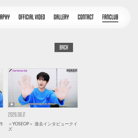
RAPHY
OFFICIAL VIDEO
GALLERY
CONTACT
FANCLUB
BACK
2026.06.17
作
＜YOSEOP＞ 過去インタビュークイ
ズ