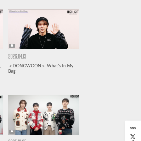
2026.04.13
ュ
＜DONGWOON＞ What's In My
Bag
SNS