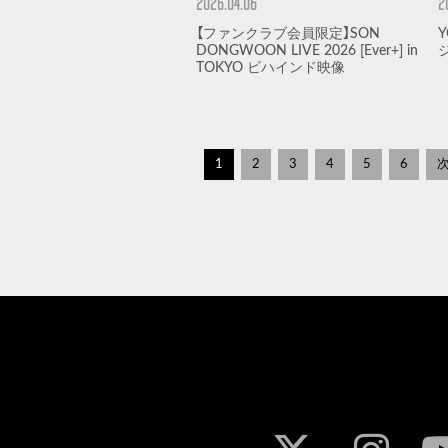
2026.04.06
2
【ファンクラブ会員限定】SON
DONGWOON LIVE 2026 [Ever+] in
TOKYO ビハインド映像
1
2
3
4
5
6
次