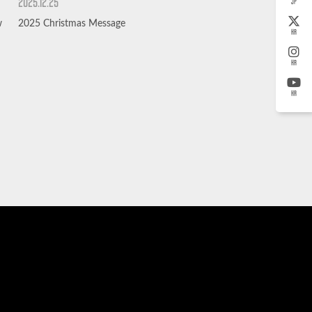
2025.12.25
JP
w
2025 Christmas Message
KR
KR
KR