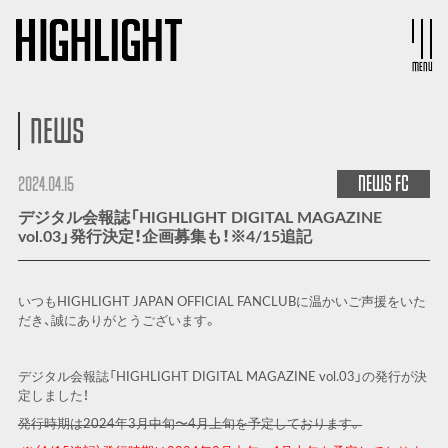
MENU
NEWS
NEWS
FC
2024.04.15
デジタル会報誌「HIGHLIGHT DIGITAL MAGAZINE
vol.03」発行決定！企画募集も！※4/15追記
いつも
HIGHLIGHT JAPAN OFFICIAL FANCLUB
に温かいご声援をいた
だき、誠にありがとうございます。
デジタル会報誌「
HIGHLIGHT DIGITAL MAGAZINE vol.03
」の発行が決
定しました！
発行時期は
2024
年
3
月中旬〜
4
月上旬を予定しております。