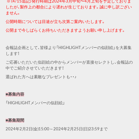
※（4/15追記）発行時期は2024年3月中旬〜4月上旬を予定しておりま
したが、製作上の都合により遅れが生じております。誠に申し訳ござい
ません。
公開時期については目途が立ち次第ご案内いたします。
公開まで今しばらくお待ちいただきますようお願い申し上げます。
会報誌企画として、皆様より「
HIGHLIGHT
メンバーの似顔絵」を大募集
します！
ご応募いただいた似顔絵の中からメンバーが直接セレクトし、会報誌の
中でご紹介させていただきます！
選ばれた方へは素敵なプレゼントも・・♪
■募集内容
「
HIGHLIGHT
メンバーの似顔絵」
■募集期間
2024
年
2
月
2
日
(
金
)15:00
～
2024
年
2
月
25
日
(
日
)23:59
まで