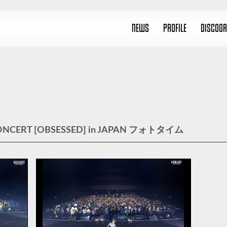
NEWS
PROFILE
DISCOG
CONCERT [OBSESSED] in JAPAN フォトタイム