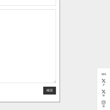
SNS
JP
KR
KR