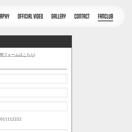
RAPHY
OFFICIAL VIDEO
GALLERY
CONTACT
FANCLUB
用フォームはこちら
)
9011112222