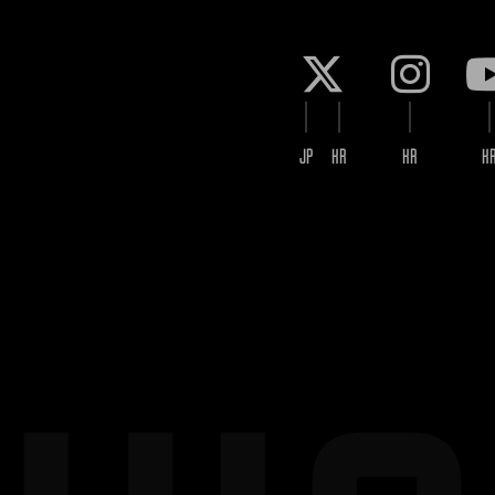
JP
KR
KR
K