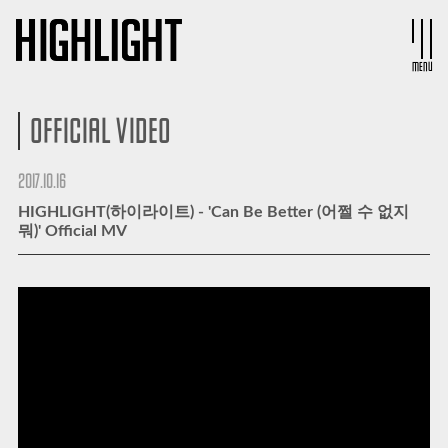
MENU
OFFICIAL VIDEO
2017.10.16
HIGHLIGHT(하이라이트) - 'Can Be Better (어쩔 수 없지
뭐)' Official MV