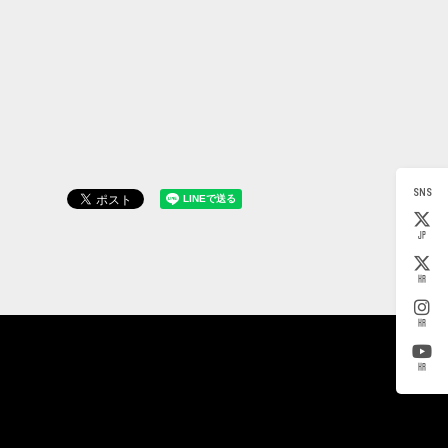
SNS
JP
KR
KR
KR