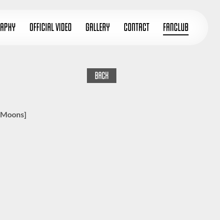
RAPHY
OFFICIAL VIDEO
GALLERY
CONTACT
FANCLUB
BACK
 Moons]