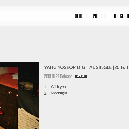
NEWS
PROFILE
DISCOG
YANG YOSEOP DIGITAL SINGLE [20 Full
2019.01.24 Release
SINGLE
1.
With you
2.
Moonlight