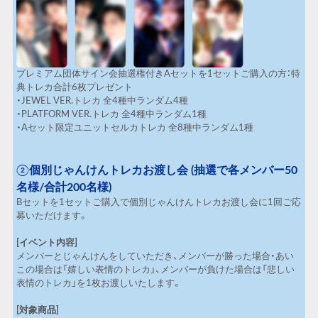
プレミアム団体サイン会抽選権付きAセットを1セットご購入の方：特
典トレカ合計6枚プレゼント
・JEWEL VER.トレカ 全4種中ランダム4種
・PLATFORM VER.トレカ 全4種中ランダム1種
・Aセット限定ユニットセルカトレカ 全8種中ランダム1種
②
個別じゃんけんトレカお渡し会
(
抽選で各メンバー
50
名様
/
合計
200
名様
)
Bセットを1セットご購入で個別じゃんけんトレカお渡し会に1回ご応
募いただけます。
[イベント内容]
メンバーとじゃんけんをしていただき、メンバーが勝った場合・あい
この場合は「嬉しい表情のトレカ」、メンバーが負けた場合は「悲しい
表情のトレカ」を1枚お渡しいたします。
[対象商品]