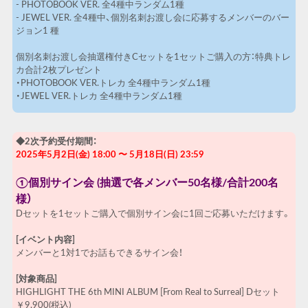
- PHOTOBOOK VER. 全4種中ランダム1種
- JEWEL VER. 全4種中、個別名刺お渡し会に応募するメンバーのバー
ジョン1 種
個別名刺お渡し会抽選権付きCセットを1セットご購入の方：特典トレ
カ合計2枚プレゼント
・PHOTOBOOK VER.トレカ 全4種中ランダム1種
・JEWEL VER.トレカ 全4種中ランダム1種
◆2次予約受付期間：
2025年5月2日(金) 18:00 〜 5月18日(日) 23:59
①個別サイン会 (
抽選で各メンバー
50
名様
/
合計
200
名
様）
Dセットを1セットご購入で個別サイン会に1回ご応募いただけます。
[イベント内容]
メンバーと1対1でお話もできるサイン会！
[対象商品]
HIGHLIGHT THE 6th MINI ALBUM [From Real to Surreal] Dセット
￥9,900(税込)