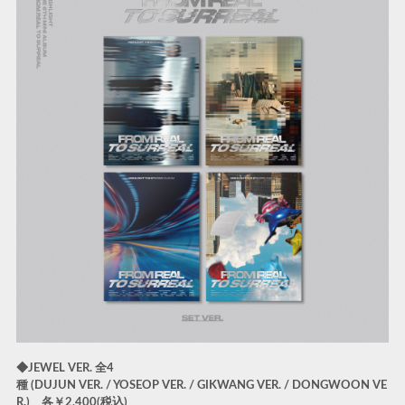
◆JEWEL VER. 全4
種 (DUJUN VER. / YOSEOP VER. / GIKWANG VER. / DONGWOON VE
R.) 各￥2,400(税込)