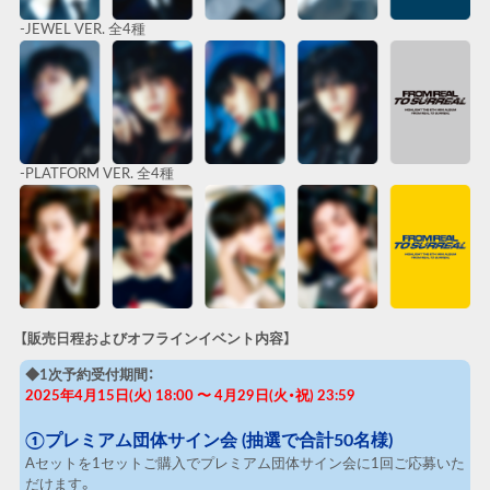
-JEWEL VER. 全4種
-PLATFORM VER. 全4種
【販売日程およびオフラインイベント内容】
◆1
次予約受付期間：
2025年4月15日(火) 18:00 〜 4月29日(火・祝) 23:59
①プレミアム団体サイン会
(
抽選で合計
50
名様)
Aセットを1セットご購入でプレミアム団体サイン会に1回ご応募いた
だけます。