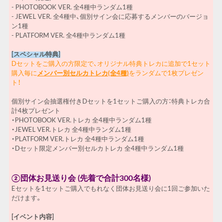
- PHOTOBOOK VER. 全4種中ランダム1種
- JEWEL VER. 全4種中、個別サイン会に応募するメンバーのバージョ
ン1種
- PLATFORM VER. 全4種中ランダム1種
[スペシャル特典]
Dセットをご購入の方限定で、オリジナル特典トレカに追加で1セット
購入毎に
メンバー別セルカトレカ(全4種)
をランダムで1枚プレゼン
ト！
個別サイン会抽選権付きDセットを1セットご購入の方：特典トレカ合
計4枚プレゼント
・PHOTOBOOK VER.トレカ 全4種中ランダム1種
・JEWEL VER.トレカ 全4種中ランダム1種
・PLATFORM VER.トレカ 全4種中ランダム1種
・Dセット限定メンバー別セルカトレカ 全4種中ランダム1種
②団体お見送り会 (先着で合計300
名様
)
Eセットを1セットご購入でもれなく団体お見送り会に1回ご参加いた
だけます。
[イベント内容]