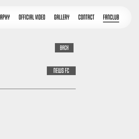
RAPHY
OFFICIAL VIDEO
GALLERY
CONTACT
FANCLUB
BACK
NEWS
FC