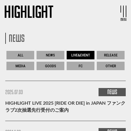
MENU
NEWS
ALL
NEWS
LIVE&EVENT
RELEASE
MEDIA
GOODS
FC
OTHER
NEWS
2025.07.03
HIGHLIGHT LIVE 2025 [RIDE OR DIE] in JAPAN ファンク
ラブ2次抽選先行受付のご案内