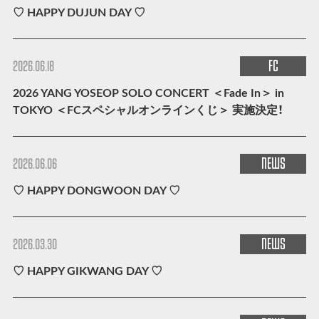
♡ HAPPY DUJUN DAY ♡
FC
2026.06.18
2026 YANG YOSEOP SOLO CONCERT ＜Fade In＞ in
TOKYO ＜FCスペシャルオンラインくじ＞ 実施決定！
NEWS
2026.06.06
♡ HAPPY DONGWOON DAY ♡
NEWS
2026.03.30
♡ HAPPY GIKWANG DAY ♡