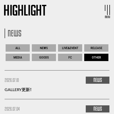
MENU
NEWS
ALL
NEWS
LIVE&EVENT
RELEASE
MEDIA
GOODS
FC
OTHER
NEWS
2026.07.10
GALLERY更新！
NEWS
2026.07.04