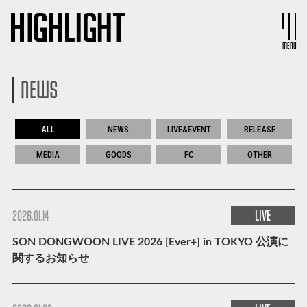
MENU
NEWS
ALL
NEWS
LIVE&EVENT
RELEASE
MEDIA
GOODS
FC
OTHER
LIVE
2026.01.14
SON DONGWOON LIVE 2026 [Ever+] in TOKYO 公演に
関するお知らせ