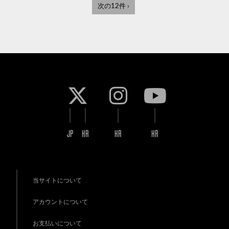
次の12件 ›
JP
KR
KR
KR
当サイトについて
アカウントについて
お支払いについて