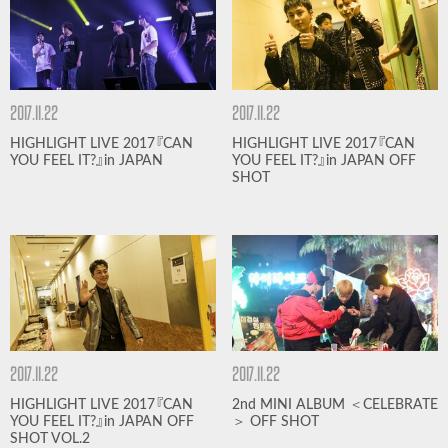
2017.11.22
2017.11.22
HIGHLIGHT LIVE 2017『CAN
HIGHLIGHT LIVE 2017『CAN
YOU FEEL IT?』in JAPAN
YOU FEEL IT?』in JAPAN OFF
SHOT
2017.11.22
2017.11.22
HIGHLIGHT LIVE 2017『CAN
2nd MINI ALBUM ＜CELEBRATE
YOU FEEL IT?』in JAPAN OFF
＞ OFF SHOT
SHOT VOL.2