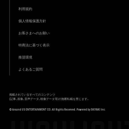
利用規約
個人情報保護方針
お客さまへのお願い
特商法に基づく表示
推奨環境
よくあるご質問
掲載されているすべてのコンテンツ
(記事、画像、音声データ、映像データ等)の無断転載を禁じます。
© Around US ENTERTAINMENT CO. All Rights Reserved. Powered by
SKIYAKI Inc.