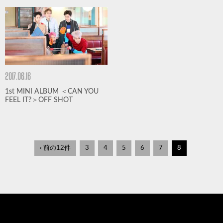
2017.06.16
1st MINI ALBUM ＜CAN YOU
FEEL IT?＞OFF SHOT
‹ 前の12件
3
4
5
6
7
8