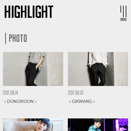
MENU
PHOTO
2017.08.14
2017.08.07
＜DONGWOON＞
＜GIKWANG＞