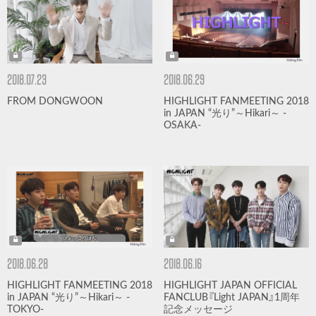
2018.07.23
2018.06.29
FROM DONGWOON
HIGHLIGHT FANMEETING 2018
in JAPAN “光り”～Hikari～ -
OSAKA-
2018.06.28
2018.06.16
HIGHLIGHT FANMEETING 2018
HIGHLIGHT JAPAN OFFICIAL
in JAPAN “光り”～Hikari～ -
FANCLUB『Light JAPAN』1周年
TOKYO-
記念メッセージ