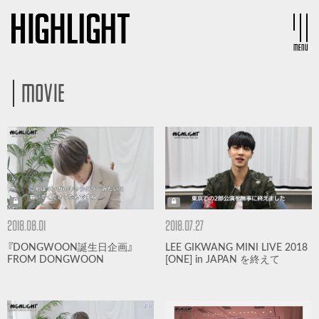
MENU
MOVIE
2018.08.01
2018.07.27
『DONGWOON誕生日企画』
LEE GIKWANG MINI LIVE 2018
FROM DONGWOON
[ONE] in JAPAN を終えて